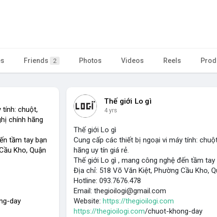
es
Friends
Photos
Videos
Reels
Prod
2
Thế giới Lo gì
 tính: chuột,
4 yrs
ghị chính hãng
Thế giới Lo gì
đến tầm tay bạn
Cung cấp các thiết bị ngoại vi máy tính: chuột
 Cầu Kho, Quận
hãng uy tín giá rẻ.
Thế giới Lo gì , mang công nghệ đến tầm tay
Địa chỉ: 518 Võ Văn Kiệt, Phường Cầu Kho, 
Hotline: 093.7676.478
Email:
thegioilogi@gmail.com
ong-day
Website:
https://thegioilogi.com
https://thegioilogi.com
/chuot-khong-day