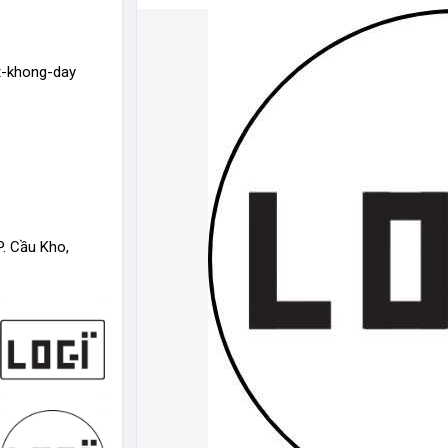
ot-khong-day
P. Cầu Kho,