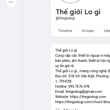
Latest Products
Thế giới Lo gì
@thegioilogi
My Pages
Liked Pages
Timeline
Groups
Lik
Thế giới Lo gì
Forum
Explore
Cung cấp các thiết bị ngoại vi máy
bàn phím, âm thanh, thiết bị hội n
uy tín giá rẻ.
Popular Posts
Games
Thế giới Lo gì , mang công nghệ 
Địa chỉ: 518 Võ Văn Kiệt, Phường
1, TPHCM.
Jobs
Offers
Hotline: 093.7676.478
Email:
thegioilogi@gmail.com
Website: https://thegioilogi.com
Fundings
https://thegioilogi.com/chuot-kh