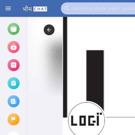
Watch
Reels
Movies
Browse Events
My events
Browse articles