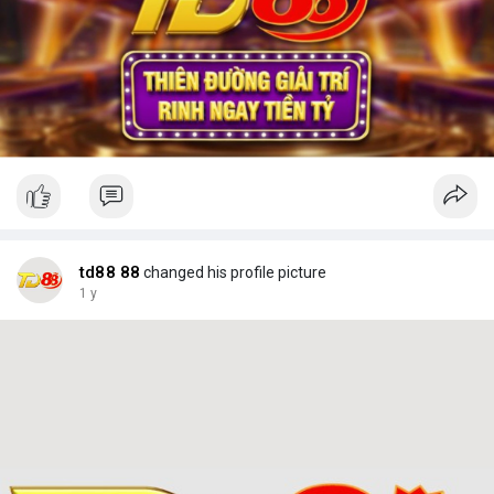
td88 88
changed his profile picture
1 y