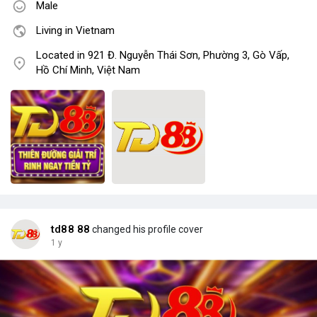
Male
Living in Vietnam
Located in 921 Đ. Nguyễn Thái Sơn, Phường 3, Gò Vấp,
Hồ Chí Minh, Việt Nam
td88 88
changed his profile cover
1 y