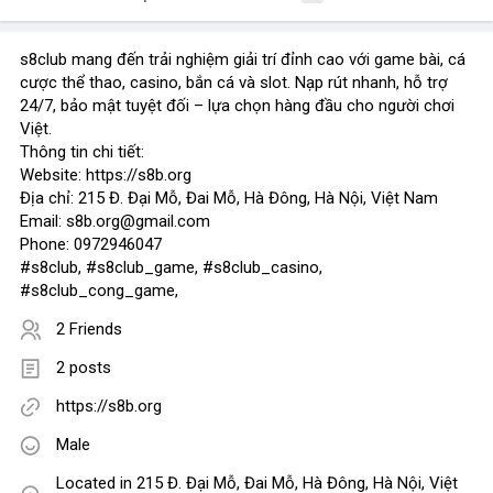
s8club mang đến trải nghiệm giải trí đỉnh cao với game bài, cá
cược thể thao, casino, bắn cá và slot. Nạp rút nhanh, hỗ trợ
24/7, bảo mật tuyệt đối – lựa chọn hàng đầu cho người chơi
Việt.
Thông tin chi tiết:
Website: https://s8b.org
Địa chỉ: 215 Đ. Đại Mỗ, Đai Mỗ, Hà Đông, Hà Nội, Việt Nam
Email:
s8b.org@gmail.com
Phone: 0972946047
#s8club, #s8club_game, #s8club_casino,
#s8club_cong_game,
2 Friends
2 posts
https://s8b.org
Male
Located in 215 Đ. Đại Mỗ, Đai Mỗ, Hà Đông, Hà Nội, Việt