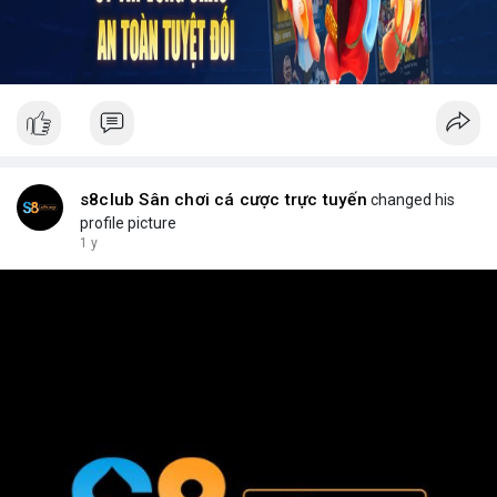
s8club Sân chơi cá cược trực tuyến
changed his
profile picture
1 y