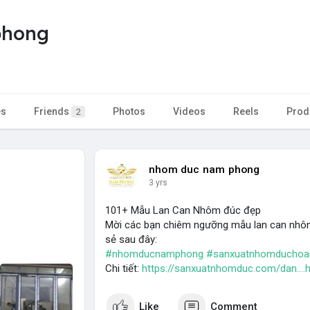
phong
es
Friends
Photos
Videos
Reels
Prod
2
nhom duc nam phong
3 yrs
101+ Mẫu Lan Can Nhôm đúc đẹp
Mời các bạn chiêm ngưỡng mẫu lan can nhô
sẻ sau đây:
#nhomducnamphong
#sanxuatnhomducho
Chi tiết:
https://sanxuatnhomduc.com/dan...
Like
Comment