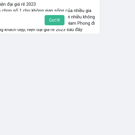
ện đại giá rẻ 2023
 chọn số 1 cho không gian sống của nhiều gia
ợng cao, mẫu mã đẹp, và phù hợp với nhiều không
Got It!
nhìn của mọi người. Cùng Nhôm đúc Nam Phong đi
khách đẹp, hiện đại giá rẻ 2023 sau đây:
ban-ghe-go