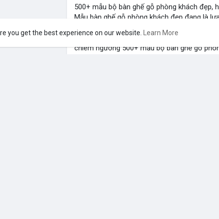
500+ mẫu bộ bàn ghế gỗ phòng khách đẹp, hi
Mẫu bàn ghế gỗ phòng khách đẹp đang là lựa
đình. Bàn ghế làm từ gỗ từ nhiên có chất lư
re you get the best experience on our website.
Learn More
gian, mang đến nét đẹp riêng, thu hút ánh 
chiêm ngưỡng 500+ mẫu bộ bàn ghế gỗ phòng 
Chi tiết:
https://nhomducnamphong.com/bo-