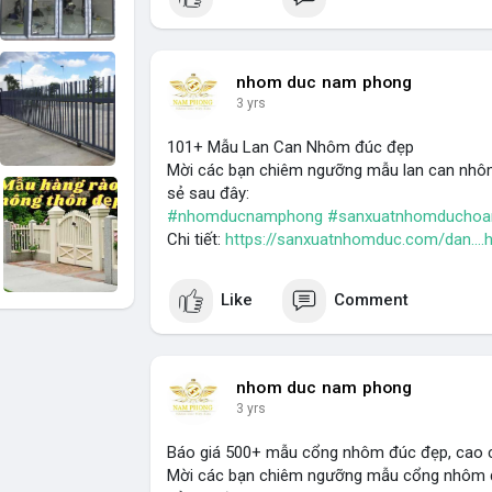
nhom duc nam phong
3 yrs
101+ Mẫu Lan Can Nhôm đúc đẹp
Mời các bạn chiêm ngưỡng mẫu lan can nhô
sẻ sau đây:
#nhomducnamphong
#sanxuatnhomducho
Chi tiết:
https://sanxuatnhomduc.com/dan...
Like
Comment
nhom duc nam phong
3 yrs
Báo giá 500+ mẫu cổng nhôm đúc đẹp, cao 
Mời các bạn chiêm ngưỡng mẫu cổng nhôm 