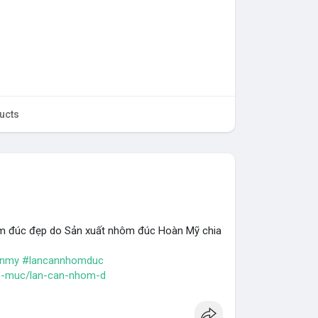
ucts
m đúc đẹp do Sản xuất nhôm đúc Hoàn Mỹ chia
anmy
#lancannhomduc
.h-muc/lan-can-nhom-d