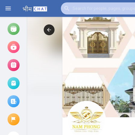
Watch
Reels
Movies
Browse Events
My events
Browse articles