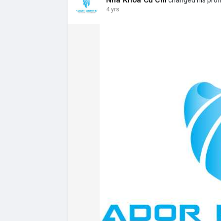
4 yrs