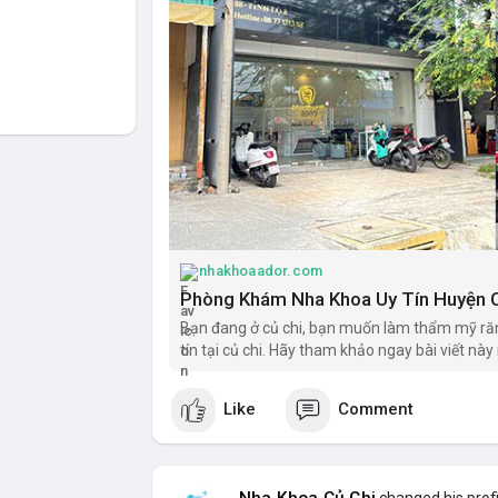
nhakhoaador.com
Phòng Khám Nha Khoa Uy Tín Huyện 
Bạn đang ở củ chi, bạn muốn làm thẩm mỹ ră
tín tại củ chi. Hãy tham khảo ngay bài viết này
Like
Comment
Nha Khoa Củ Chi
changed his profi