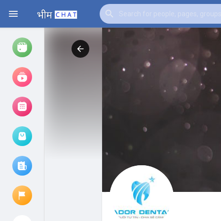
Watch
Reels
Movies
Browse Events
My events
Browse articles