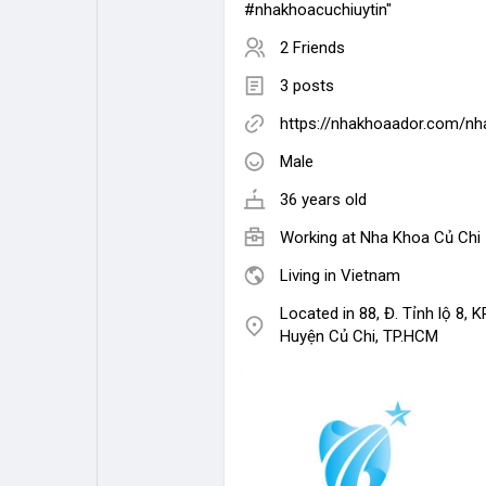
#nhakhoacuchiuytin"
2 Friends
3 posts
https://nhakhoaador.com/nh
Male
36 years old
Working at
Nha Khoa Củ Chi
Living in Vietnam
Located in 88, Đ. Tỉnh lộ 8, K
Huyện Củ Chi, TP.HCM