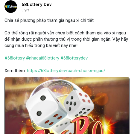
68Lottery Dev
3 yrs
Chia sẻ phương pháp tham gia ngau xi chi tiết
Có thể rộng rãi người vẫn chưa biết cách tham gia vào xi ngau
để nhận được phần thưởng thú vị trong thời gian ngắn. Vậy hãy
cùng mua hiểu trong bài viết này nhé!
#68lottery
#nhacai68lottery
#68lotterydev
Xem thêm:
https://68lottery.dev/cach-choi-xi-ngau/