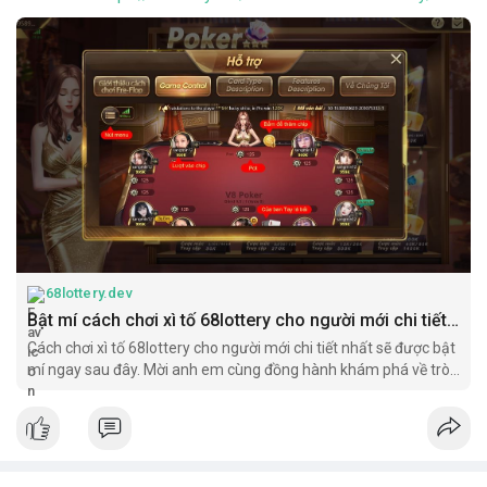
68lottery.dev
Bật mí cách chơi xì tố 68lottery cho người mới chi tiết nhất
Cách chơi xì tố 68lottery cho người mới chi tiết nhất sẽ được bật
mí ngay sau đây. Mời anh em cùng đồng hành khám phá về trò
chơi online này nhé!