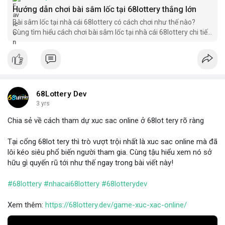
Hướng dẫn chơi bài sâm lốc tại 68lottery thắng lớn
Bài sâm lốc tại nhà cái 68lottery có cách chơi như thế nào?
Cùng tìm hiểu cách chơi bài sâm lốc tại nhà cái 68lottery chi tiết
qua bài viết sau đây.
68Lottery Dev
3 yrs
Chia sẻ về cách tham dự xuc sac online ở 68lot tery rõ ràng
Tại cổng 68lot tery thì trò vượt trội nhất là xuc sac online mà đã
lôi kéo siêu phổ biến người tham gia. Cùng tậu hiểu xem nó sở
hữu gì quyến rũ tới như thế ngay trong bài viết này!
#68lottery
#nhacai68lottery
#68lotterydev
Xem thêm:
https://68lottery.dev/game-xuc-xac-online/