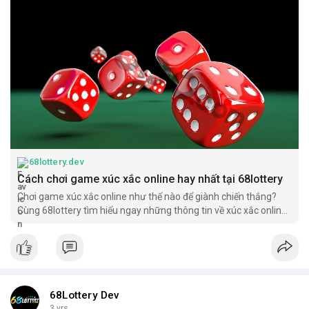
68lottery.dev
Cách chơi game xúc xắc online hay nhất tại 68lottery
Chơi game xúc xắc online như thế nào để giành chiến thắng?
Cùng 68lottery tìm hiểu ngay những thông tin về xúc xắc online
và mẹo cực hay giành chiến thắng nhé!
68Lottery Dev
3 yrs