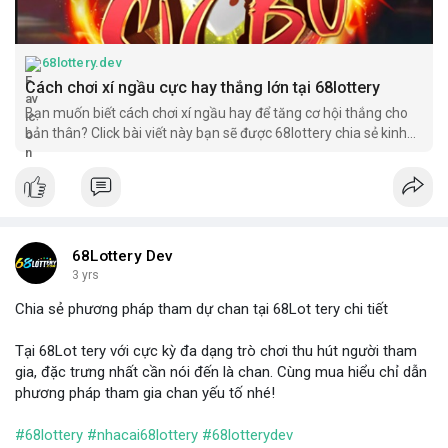
68lottery.dev
Cách chơi xí ngầu cực hay thắng lớn tại 68lottery
Bạn muốn biết cách chơi xí ngầu hay để tăng cơ hội thắng cho
bản thân? Click bài viết này bạn sẽ được 68lottery chia sẻ kinh
nghiệm cực hiệu quả.
68Lottery Dev
3 yrs
Chia sẻ phương pháp tham dự chan tại 68Lot tery chi tiết
Tại 68Lot tery với cực kỳ đa dạng trò chơi thu hút người tham
gia, đặc trưng nhất cần nói đến là chan. Cùng mua hiểu chỉ dẫn
phương pháp tham gia chan yếu tố nhé!
#68lottery
#nhacai68lottery
#68lotterydev