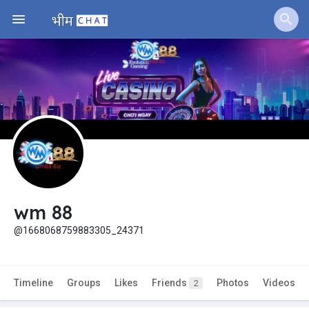
wm 88
@1668068759883305_24371
Timeline
Groups
Likes
Friends
Photos
Videos
2