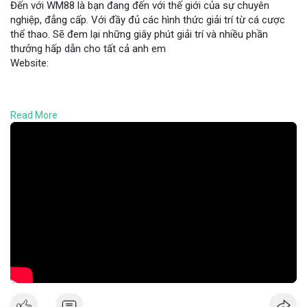
Đến với WM88 là bạn đang đến với thế giới của sự chuyên
nghiệp, đẳng cấp. Với đầy đủ các hình thức giải trí từ cá cược
thể thao. Sẽ đem lại những giây phút giải trí và nhiều phần
thưởng hấp dẫn cho tất cả anh em
Website:
Read More