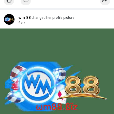
wm 88
changed her profile picture
4 yrs